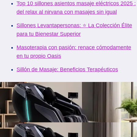
Top 10 sillones asientos masaje eléctricos 2025 :
del relax al nirvana con masajes sin igual
Sillones Levantapersonas: ⭐ La Colección Élite
para tu Bienestar Superior
Masoterapia con pasión: renace cómodamente
en tu propio Oasis
Sillón de Masaje: Beneficios Terapéuticos